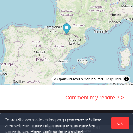
© OpenStreetMap Contributors |
MapLibre
Comment m'y rendre ? >
Ce site utilise des cookies techniques qui permettent et facilitent
OK
votre navigation. Ils sont indispensables et ne sauraient être
Mentions légales
Données Personnelles
Conditions Générales de Vente
supprimés sans affecter l’accès au site et la navigation.